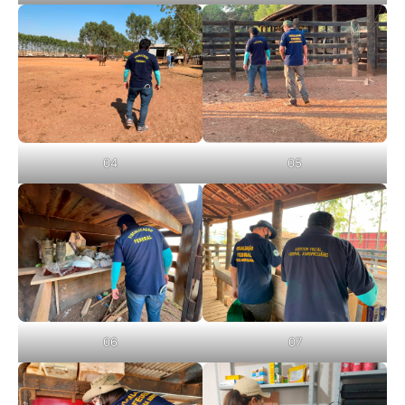
04
05
06
07