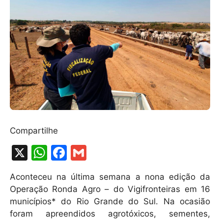
Compartilhe
X
W
F
G
h
a
m
Aconteceu na última semana a nona edição da
at
c
ai
Operação Ronda Agro – do Vigifronteiras em 16
s
e
l
municípios* do Rio Grande do Sul. Na ocasião
A
b
foram apreendidos agrotóxicos, sementes,