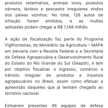
produtos veterinários, animais vivos, produtos
p
o
cárneos, lácteos e pescados irregulares vindos
p
o
dos países vizinhos. No total, 126 autos de
k
infração foram emitidos, e as multas
aplicadas podem chegar a R$ 1,148 milhão.
A ação de fiscalização faz parte do Programa
Vigifronteiras, do Ministério da Agricultura – MAPA
em parceria com a Receita Federal e a Secretaria
de Defesa Agropecuária e Desenvolvimento Rural
do Estado do Rio Grande do Sul (Seapdr), e tem
por objetivo fiscalizar o ingresso, comércio e
trânsito irregular de produtos e insumos
agropecuários no Brasil, assim como efetuar a
apreensão daqueles que já tenham chegado ao
território nacional.
Estiveram presentes 46 equipes de defesa