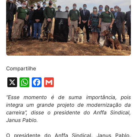
Compartilhe
X
W
F
G
h
a
m
“Esse momento é de suma importância, pois
at
c
ai
integra um grande projeto de modernização da
s
e
l
carreira”, disse o presidente do Anffa Sindical,
A
b
Janus Pablo.
p
o
O presidente do Anffa Sindical, Janus Pablo,