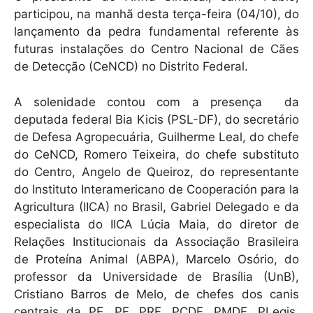
p
o
participou, na manhã desta terça-feira (04/10), do
k
lançamento da pedra fundamental referente às
futuras instalações do Centro Nacional de Cães
de Detecção (CeNCD) no Distrito Federal.
A solenidade contou com a presença da
deputada federal Bia Kicis (PSL-DF), do secretário
de Defesa Agropecuária, Guilherme Leal, do chefe
do CeNCD, Romero Teixeira, do chefe substituto
do Centro, Angelo de Queiroz, do representante
do Instituto Interamericano de Cooperación para la
Agricultura (IICA) no Brasil, Gabriel Delegado e da
especialista do IICA Lúcia Maia, do diretor de
Relações Institucionais da Associação Brasileira
de Proteína Animal (ABPA), Marcelo Osório, do
professor da Universidade de Brasília (UnB),
Cristiano Barros de Melo, de chefes dos canis
centrais da PE, PF, PRF, PCDF, PMDF, PLegis,