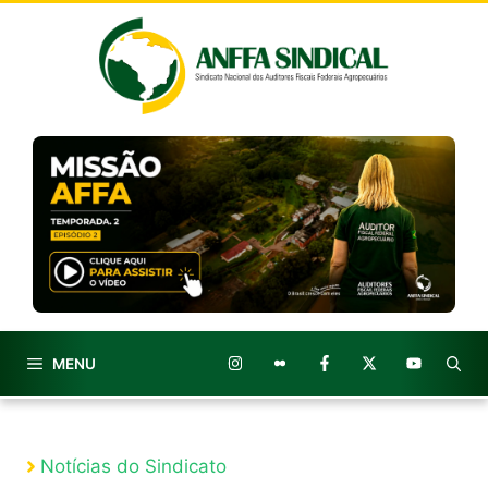
Pular
para
o
conteúdo
MENU
Notícias do Sindicato