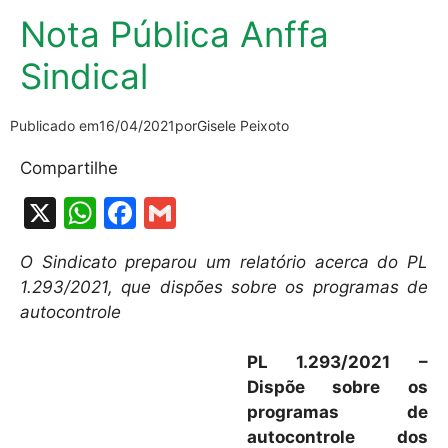
Nota Pública Anffa
Sindical
Publicado em
16/04/2021
por
Gisele Peixoto
Compartilhe
X
W
F
G
h
a
m
O Sindicato preparou um relatório acerca do PL
at
c
ai
1.293/2021, que dispões sobre os programas de
s
e
l
autocontrole
A
b
PL 1.293/2021 –
p
o
Dispõe sobre os
p
o
programas de
k
autocontrole dos