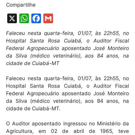
Compartilhe
X
W
F
G
h
a
m
Faleceu nesta quarta-feira, 01/07, às 22h55, no
at
c
ai
Hospital Santa Rosa Cuiabá, o Auditor Fiscal
s
e
l
Federal Agropecuário aposentado José Monteiro
A
b
da Silva (médico veterinário), aos 84 anos, na
cidade de Cuiabá-MT
p
o
p
o
Faleceu nesta quarta-feira, 01/07, às 22h55, no
k
Hospital Santa Rosa Cuiabá, o Auditor Fiscal
Federal Agropecuário aposentado José Monteiro
da Silva (médico veterinário), aos 84 anos, na
cidade de Cuiabá-MT.
O Auditor aposentado ingressou no Ministério da
Agricultura, em 02 de abril de 1965, teve