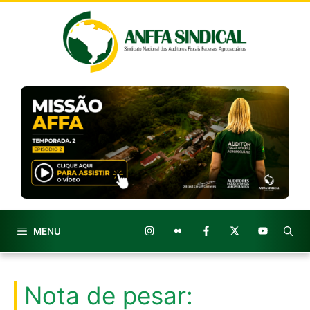
Pular
para
o
conteúdo
MENU
Nota de pesar: