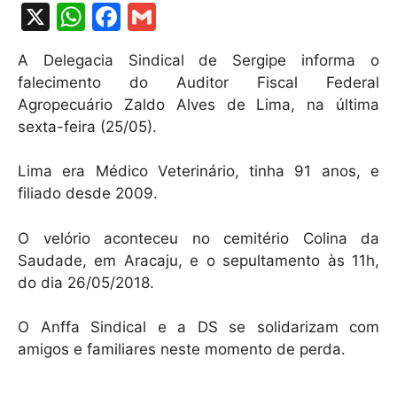
X
W
F
G
h
a
m
A Delegacia Sindical de Sergipe informa o
at
c
ai
falecimento do Auditor Fiscal Federal
s
e
l
Agropecuário Zaldo Alves de Lima, na última
A
b
sexta-feira (25/05).
p
o
Lima era Médico Veterinário, tinha 91 anos, e
p
o
filiado desde 2009.
k
O velório aconteceu no cemitério Colina da
Saudade, em Aracaju, e o sepultamento às 11h,
do dia 26/05/2018.
O Anffa Sindical e a DS se solidarizam com
amigos e familiares neste momento de perda.