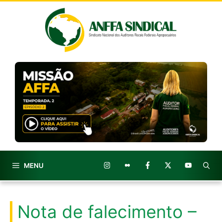
Pular
para
o
conteúdo
MENU
Nota de falecimento –