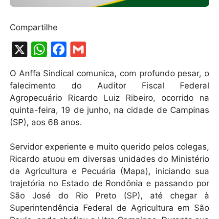
Compartilhe
X
W
F
G
h
a
m
O Anffa Sindical comunica, com profundo pesar, o
at
c
ai
falecimento do Auditor Fiscal Federal
s
e
l
Agropecuário Ricardo Luiz Ribeiro, ocorrido na
A
b
quinta-feira, 19 de junho, na cidade de Campinas
(SP), aos 68 anos.
p
o
p
o
Servidor experiente e muito querido pelos colegas,
k
Ricardo atuou em diversas unidades do Ministério
da Agricultura e Pecuária (Mapa), iniciando sua
trajetória no Estado de Rondônia e passando por
São José do Rio Preto (SP), até chegar à
Superintendência Federal de Agricultura em São