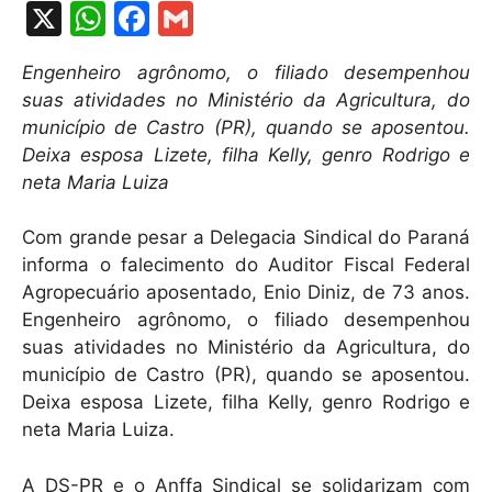
X
W
F
G
h
a
m
Engenheiro agrônomo, o filiado desempenhou
at
c
ai
suas atividades no Ministério da Agricultura, do
s
e
l
município de Castro (PR), quando se aposentou.
A
b
Deixa esposa Lizete, filha Kelly, genro Rodrigo e
neta Maria Luiza
p
o
p
o
Com grande pesar a Delegacia Sindical do Paraná
k
informa o falecimento do Auditor Fiscal Federal
Agropecuário aposentado, Enio Diniz, de 73 anos.
Engenheiro agrônomo, o filiado desempenhou
suas atividades no Ministério da Agricultura, do
município de Castro (PR), quando se aposentou.
Deixa esposa Lizete, filha Kelly, genro Rodrigo e
neta Maria Luiza.
A DS-PR e o Anffa Sindical se solidarizam com