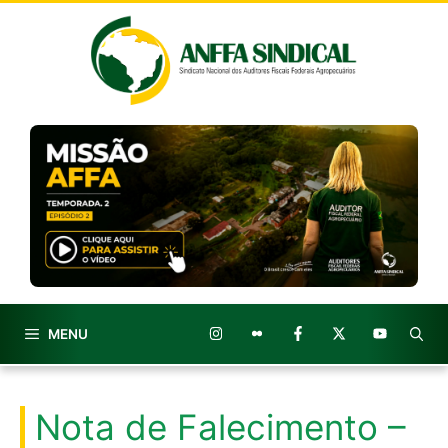
Pular
para
o
conteúdo
MENU
Nota de Falecimento –