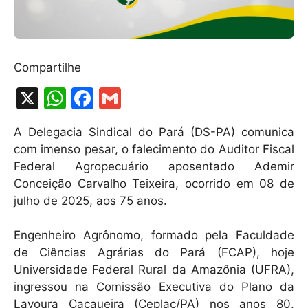
Compartilhe
X
W
F
G
h
a
m
A Delegacia Sindical do Pará (DS-PA) comunica
at
c
ai
com imenso pesar, o falecimento do Auditor Fiscal
s
e
l
Federal Agropecuário aposentado Ademir
A
b
Conceição Carvalho Teixeira, ocorrido em 08 de
julho de 2025, aos 75 anos.
p
o
p
o
Engenheiro Agrônomo, formado pela Faculdade
k
de Ciências Agrárias do Pará (FCAP), hoje
Universidade Federal Rural da Amazônia (UFRA),
ingressou na Comissão Executiva do Plano da
Lavoura Cacaueira (Ceplac/PA) nos anos 80.