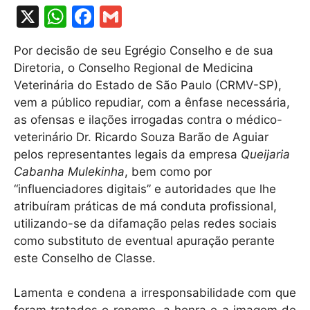
X
W
F
G
h
a
m
Por decisão de seu Egrégio Conselho e de sua
at
c
ai
Diretoria, o Conselho Regional de Medicina
s
e
l
Veterinária do Estado de São Paulo (CRMV-SP),
A
b
vem a público repudiar, com a ênfase necessária,
as ofensas e ilações irrogadas contra o médico-
p
o
veterinário Dr. Ricardo Souza Barão de Aguiar
p
o
pelos representantes legais da empresa
Queijaria
k
Cabanha Mulekinha
, bem como por
“influenciadores digitais” e autoridades que lhe
atribuíram práticas de má conduta profissional,
utilizando-se da difamação pelas redes sociais
como substituto de eventual apuração perante
este Conselho de Classe.
Lamenta e condena a irresponsabilidade com que