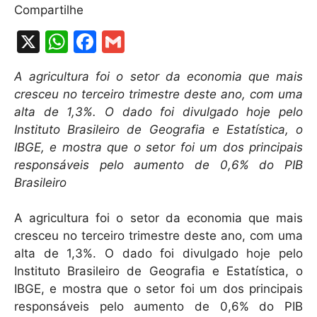
Compartilhe
X
W
F
G
h
a
m
A agricultura foi o setor da economia que mais
at
c
ai
cresceu no terceiro trimestre deste ano, com uma
s
e
l
alta de 1,3%. O dado foi divulgado hoje pelo
A
b
Instituto Brasileiro de Geografia e Estatística, o
IBGE, e mostra que o setor foi um dos principais
p
o
responsáveis pelo aumento de 0,6% do PIB
p
o
Brasileiro
k
A agricultura foi o setor da economia que mais
cresceu no terceiro trimestre deste ano, com uma
alta de 1,3%. O dado foi divulgado hoje pelo
Instituto Brasileiro de Geografia e Estatística, o
IBGE, e mostra que o setor foi um dos principais
responsáveis pelo aumento de 0,6% do PIB