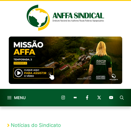
Pular
para
o
conteúdo
MENU
Notícias do Sindicato