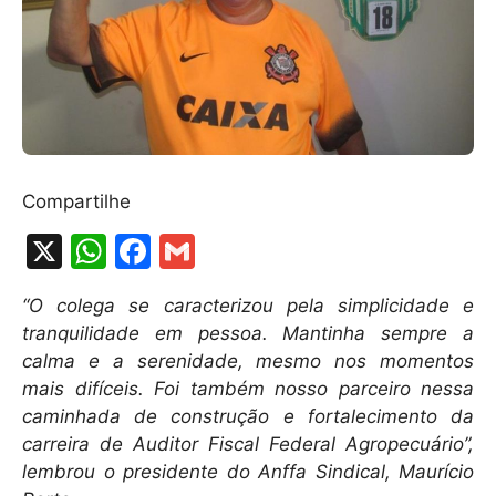
Compartilhe
X
W
F
G
h
a
m
“O colega se caracterizou pela simplicidade e
at
c
ai
tranquilidade em pessoa. Mantinha sempre a
s
e
l
calma e a serenidade, mesmo nos momentos
A
b
mais difíceis. Foi também nosso parceiro nessa
caminhada de construção e fortalecimento da
p
o
carreira de Auditor Fiscal Federal Agropecuário”,
p
o
lembrou o presidente do Anffa Sindical, Maurício