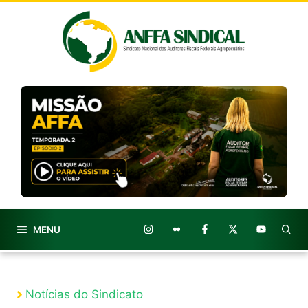
Pular
para
o
conteúdo
MENU
Notícias do Sindicato