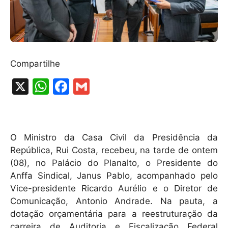
Compartilhe
X
W
F
G
h
a
m
at
c
ai
s
e
l
O Ministro da Casa Civil da Presidência da
A
b
República, Rui Costa, recebeu, na tarde de ontem
(08), no Palácio do Planalto, o Presidente do
p
o
Anffa Sindical, Janus Pablo, acompanhado pelo
p
o
Vice-presidente Ricardo Aurélio e o Diretor de
k
Comunicação, Antonio Andrade. Na pauta, a
dotação orçamentária para a reestruturação da
carreira de Auditoria e Fiscalização Federal