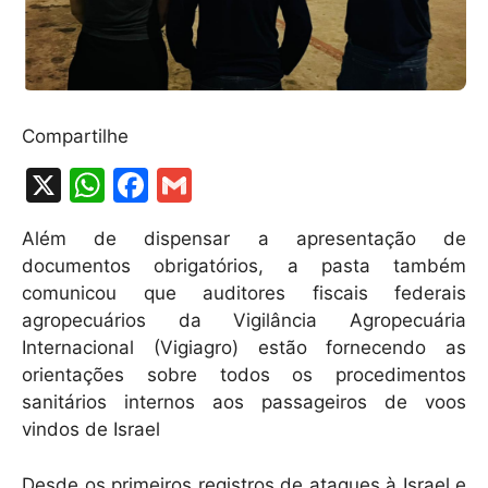
Compartilhe
X
W
F
G
h
a
m
Além de dispensar a apresentação de
at
c
ai
documentos obrigatórios, a pasta também
s
e
l
comunicou que auditores fiscais federais
A
b
agropecuários da Vigilância Agropecuária
Internacional (Vigiagro) estão fornecendo as
p
o
orientações sobre todos os procedimentos
p
o
sanitários internos aos passageiros de voos
k
vindos de Israel
Desde os primeiros registros de ataques à Israel e