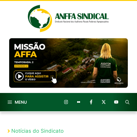
Pular
para
o
conteúdo
MENU
Notícias do Sindicato