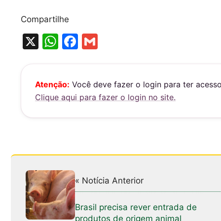
Compartilhe
X
W
F
G
h
a
m
at
c
ai
s
e
l
Atenção:
Você deve fazer o login para ter acess
Clique aqui para fazer o login no site.
A
b
p
o
p
o
k
« Notícia Anterior
Brasil precisa rever entrada de
produtos de origem animal