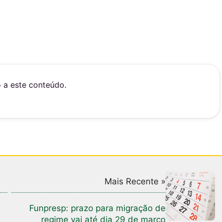
o a este conteúdo.
Mais Recente »
Funpresp: prazo para migração de
regime vai até dia 29 de março