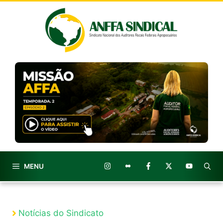
Pular
para
o
conteúdo
MENU
Notícias do Sindicato