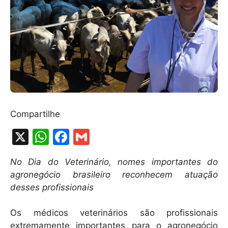
Compartilhe
X
W
F
G
h
a
m
No Dia do Veterinário, nomes importantes do
at
c
ai
agronegócio brasileiro reconhecem atuação
s
e
l
desses profissionais
A
b
Os médicos veterinários são profissionais
p
o
extremamente importantes para o agronegócio