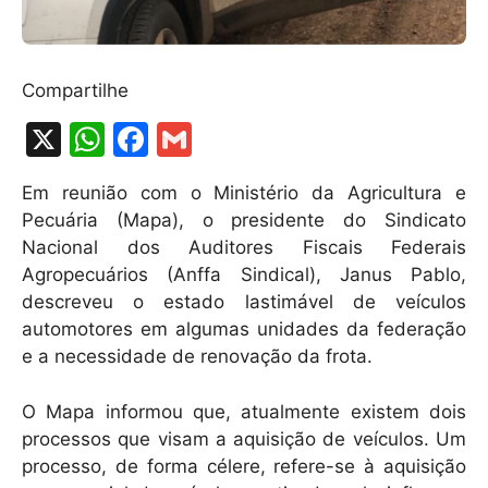
Compartilhe
X
W
F
G
h
a
m
Em reunião com o Ministério da Agricultura e
at
c
ai
Pecuária (Mapa), o presidente do Sindicato
s
e
l
Nacional dos Auditores Fiscais Federais
A
b
Agropecuários (Anffa Sindical), Janus Pablo,
descreveu o estado lastimável de veículos
p
o
automotores em algumas unidades da federação
p
o
e a necessidade de renovação da frota.
k
O Mapa informou que, atualmente existem dois
processos que visam a aquisição de veículos. Um
processo, de forma célere, refere-se à aquisição