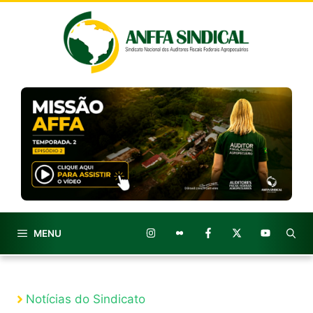
Pular
para
o
conteúdo
MENU
Notícias do Sindicato