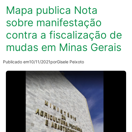
Mapa publica Nota
sobre manifestação
contra a fiscalização de
mudas em Minas Gerais
Publicado em
10/11/2021
por
Gisele Peixoto