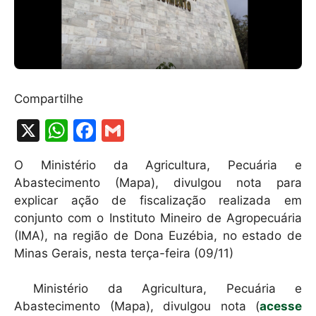
Compartilhe
X
W
F
G
h
a
m
O Ministério da Agricultura, Pecuária e
at
c
ai
Abastecimento (Mapa), divulgou nota para
s
e
l
explicar ação de fiscalização realizada em
A
b
conjunto com o Instituto Mineiro de Agropecuária
(IMA), na região de Dona Euzébia, no estado de
p
o
Minas Gerais, nesta terça-feira (09/11)
p
o
k
Ministério da Agricultura, Pecuária e
Abastecimento (Mapa), divulgou nota (
acesse