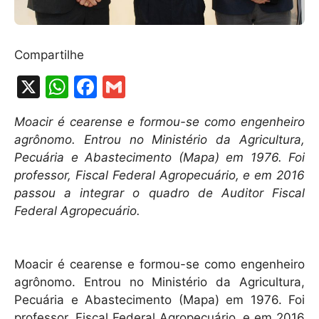
Compartilhe
X
W
F
G
h
a
m
Moacir é cearense e formou-se como engenheiro
at
c
ai
agrônomo. Entrou no Ministério da Agricultura,
s
e
l
Pecuária e Abastecimento (Mapa) em 1976. Foi
A
b
professor, Fiscal Federal Agropecuário, e em 2016
passou a integrar o quadro de Auditor Fiscal
p
o
Federal Agropecuário.
p
o
k
Moacir é cearense e formou-se como engenheiro
agrônomo. Entrou no Ministério da Agricultura,
Pecuária e Abastecimento (Mapa) em 1976. Foi
professor, Fiscal Federal Agropecuário, e em 2016