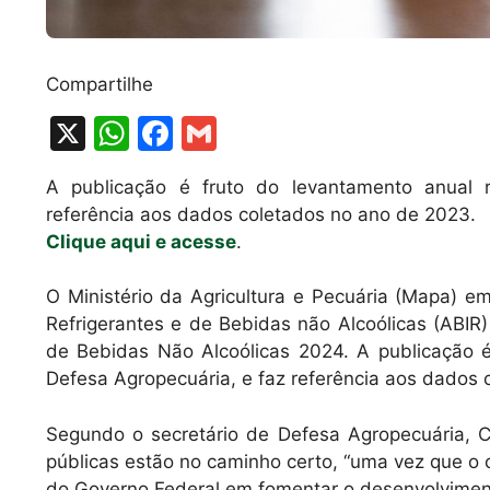
Compartilhe
X
W
F
G
h
a
m
A publicação é fruto do levantamento anual r
at
c
ai
referência aos dados coletados no ano de 2023.
s
e
l
Clique aqui e acesse
.
A
b
O Ministério da Agricultura e Pecuária (Mapa) em
p
o
Refrigerantes e de Bebidas não Alcoólicas (ABIR) 
p
o
de Bebidas Não Alcoólicas 2024. A publicação é
k
Defesa Agropecuária, e faz referência aos dados 
Segundo o secretário de Defesa Agropecuária, Ca
públicas estão no caminho certo, “uma vez que o 
do Governo Federal em fomentar o desenvolviment