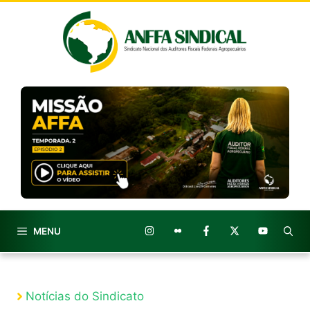
Pular
para
o
conteúdo
MENU
Notícias do Sindicato