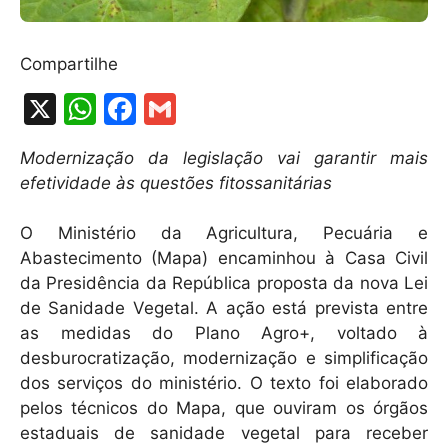
Compartilhe
X
W
F
G
h
a
m
Modernização da legislação vai garantir mais
at
c
ai
efetividade às questões fitossanitárias
s
e
l
A
b
O Ministério da Agricultura, Pecuária e
Abastecimento (Mapa) encaminhou à Casa Civil
p
o
da Presidência da República proposta da nova Lei
p
o
de Sanidade Vegetal. A ação está prevista entre
k
as medidas do Plano Agro+, voltado à
desburocratização, modernização e simplificação
dos serviços do ministério. O texto foi elaborado
pelos técnicos do Mapa, que ouviram os órgãos
estaduais de sanidade vegetal para receber