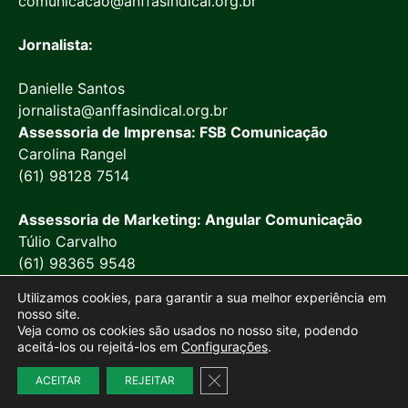
comunicacao@anffasindical.org.br
Jornalista:
Danielle Santos
jornalista@anffasindical.org.br
Assessoria de Imprensa: FSB Comunicação
Carolina Rangel
(61) 98128 7514
Assessoria de Marketing: Angular Comunicação
Túlio Carvalho
(61) 98365 9548
Utilizamos cookies, para garantir a sua melhor experiência em
nosso site.
Veja como os cookies são usados no nosso site, podendo
aceitá-los ou rejeitá-los em
Configurações
.
© 2026 Anffa Sindical
Close GDPR Cookie Banner
Site desenvolvido por
Marketing Objetivo
ACEITAR
REJEITAR