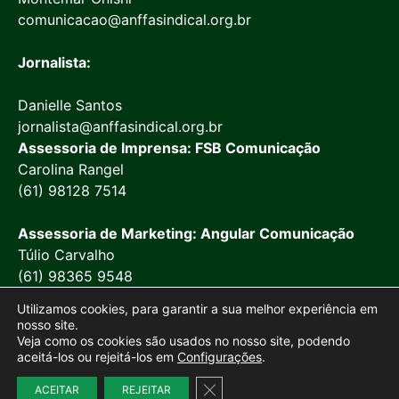
comunicacao@anffasindical.org.br
Jornalista:
Danielle Santos
jornalista@anffasindical.org.br
Assessoria de Imprensa: FSB Comunicação
Carolina Rangel
(61) 98128 7514
Assessoria de Marketing: Angular Comunicação
Túlio Carvalho
(61) 98365 9548
Utilizamos cookies, para garantir a sua melhor experiência em
nosso site.
Veja como os cookies são usados no nosso site, podendo
aceitá-los ou rejeitá-los em
Configurações
.
© 2026 Anffa Sindical
Close GDPR Cookie Banner
ACEITAR
REJEITAR
Site desenvolvido por
Marketing Objetivo