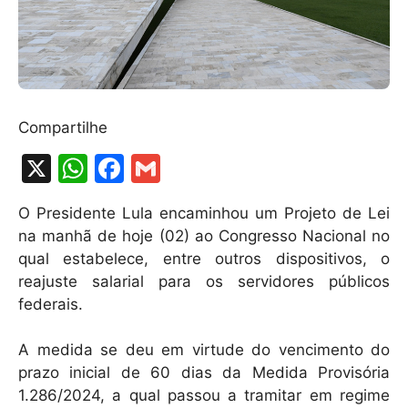
Compartilhe
X
W
F
G
h
a
m
O Presidente Lula encaminhou um Projeto de Lei
at
c
ai
na manhã de hoje (02) ao Congresso Nacional no
s
e
l
qual estabelece, entre outros dispositivos, o
A
b
reajuste salarial para os servidores públicos
federais.
p
o
p
o
A medida se deu em virtude do vencimento do
k
prazo inicial de 60 dias da Medida Provisória
1.286/2024, a qual passou a tramitar em regime