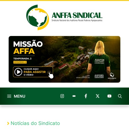
Pular
para
o
conteúdo
MENU
Notícias do Sindicato