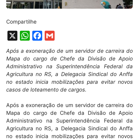
Compartilhe
X
W
F
G
h
a
m
Após a exoneração de um servidor de carreira do
at
c
ai
Mapa do cargo de Chefe da Divisão de Apoio
s
e
l
Administrativo na Superintendência Federal da
A
b
Agricultura no RS, a Delegacia Sindical do Anffa
no estado inicia mobilizações para evitar novos
p
o
casos de loteamento de cargos.
p
o
k
Após a exoneração de um servidor de carreira do
Mapa do cargo de Chefe da Divisão de Apoio
Administrativo na Superintendência Federal da
Agricultura no RS, a Delegacia Sindical do Anffa
no estado inicia mobilizações para evitar novos