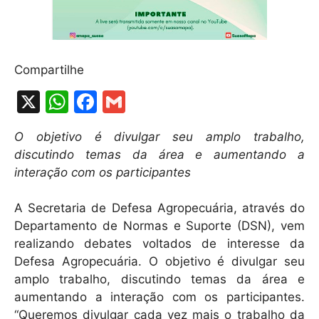
Compartilhe
X
W
F
G
h
a
m
O objetivo é divulgar seu amplo trabalho,
at
c
ai
discutindo temas da área e aumentando a
s
e
l
interação com os participantes
A
b
A Secretaria de Defesa Agropecuária, através do
p
o
Departamento de Normas e Suporte (DSN), vem
p
o
realizando debates voltados de interesse da
k
Defesa Agropecuária. O objetivo é divulgar seu
amplo trabalho, discutindo temas da área e
aumentando a interação com os participantes.
“Queremos divulgar cada vez mais o trabalho da