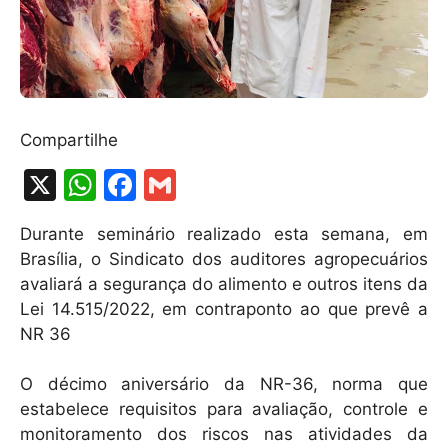
Compartilhe
X
W
F
G
h
a
m
Durante seminário realizado esta semana, em
at
c
ai
Brasília, o Sindicato dos auditores agropecuários
s
e
l
avaliará a segurança do alimento e outros itens da
A
b
Lei 14.515/2022, em contraponto ao que prevê a
NR 36
p
o
p
o
O décimo aniversário da NR-36, norma que
k
estabelece requisitos para avaliação, controle e
monitoramento dos riscos nas atividades da