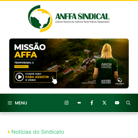
Pular
para
o
conteúdo
MENU
Notícias do Sindicato