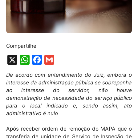
Compartilhe
X
W
F
G
h
a
m
De acordo com entendimento do Juiz, embora o
at
c
ai
interesse da administração pública se sobreponha
s
e
l
ao interesse do servidor, não houve
A
b
demonstração de necessidade do serviço público
para o local indicado e, sendo assim, ato
p
o
administrativo é nulo
p
o
k
Após receber ordem de remoção do MAPA que o
transferia de unidade de Serviço de Inspeção de