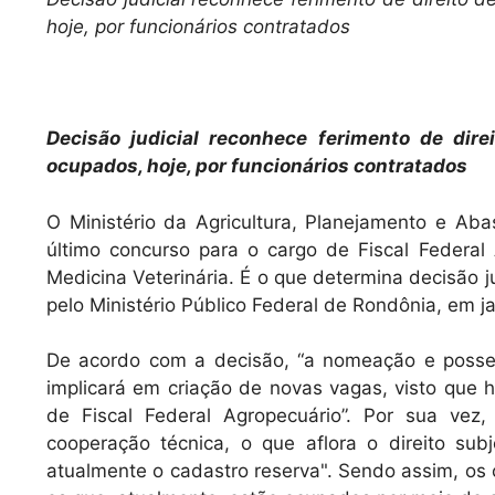
at
c
ai
hoje, por funcionários contratados
s
e
l
A
b
p
o
Decisão judicial reconhece ferimento de di
p
o
ocupados, hoje, por funcionários contratados
k
O Ministério da Agricultura, Planejamento e A
último concurso para o cargo de Fiscal Federa
Medicina Veterinária. É o que determina decisão ju
pelo Ministério Público Federal de Rondônia, em j
De acordo com a decisão, “a nomeação e posse
implicará em criação de novas vagas, visto que 
de Fiscal Federal Agropecuário”. Por sua vez,
cooperação técnica, o que aflora o direito s
atualmente o cadastro reserva". Sendo assim, o