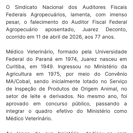
h
a
m
O Sindicato Nacional dos Auditores Fiscais
at
c
ai
Federais Agropecuários, lamenta, com imenso
s
e
l
pesar, o falecimento do Auditor Fiscal Federal
A
b
Agropecuário aposentado, Juarez Deconto,
ocorrido em 11 de abril de 2026, aos 77 anos.
p
o
p
o
Médico Veterinário, formado pela Universidade
k
Federal do Paraná em 1974, Juarez nasceu em
Curitiba, em 1949. Ingressou no Ministério da
Agricultura em 1975, por meio do Convênio
MA/Cobal, sendo inicialmente lotado no Serviço
de Inspeção de Produtos de Origem Animal, no
setor de leite e derivados. No mesmo ano, foi
aprovado em concurso público, passando a
integrar o quadro efetivo do Ministério como
Médico Veterinário.