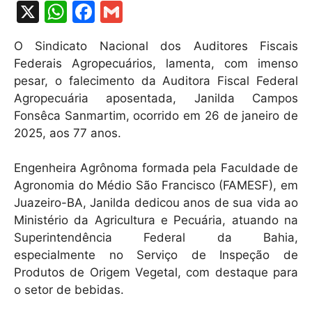
X
W
F
G
h
a
m
O Sindicato Nacional dos Auditores Fiscais
at
c
ai
Federais Agropecuários, lamenta, com imenso
s
e
l
pesar, o falecimento da Auditora Fiscal Federal
A
b
Agropecuária aposentada, Janilda Campos
Fonsêca Sanmartim, ocorrido em 26 de janeiro de
p
o
2025, aos 77 anos.
p
o
k
Engenheira Agrônoma formada pela Faculdade de
Agronomia do Médio São Francisco (FAMESF), em
Juazeiro-BA, Janilda dedicou anos de sua vida ao
Ministério da Agricultura e Pecuária, atuando na
Superintendência Federal da Bahia,
especialmente no Serviço de Inspeção de
Produtos de Origem Vegetal, com destaque para
o setor de bebidas.