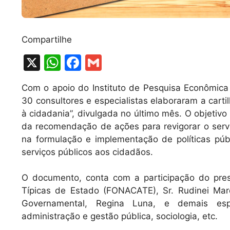
Compartilhe
X
W
F
G
h
a
m
Com o apoio do Instituto de Pesquisa Econômica A
at
c
ai
30 consultores e especialistas elaboraram a carti
s
e
l
à cidadania”, divulgada no último mês. O objetivo
A
b
da recomendação de ações para revigorar o servi
na formulação e implementação de políticas pú
p
o
serviços públicos aos cidadãos.
p
o
k
O documento, conta com a participação do pre
Típicas de Estado (FONACATE), Sr. Rudinei Marq
Governamental, Regina Luna, e demais espec
administração e gestão pública, sociologia, etc.