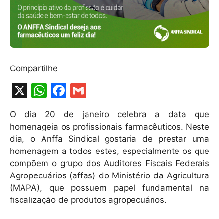
Compartilhe
X
W
F
G
h
a
m
O dia 20 de janeiro celebra a data que
at
c
ai
homenageia os profissionais farmacêuticos. Neste
s
e
l
dia, o Anffa Sindical gostaria de prestar uma
A
b
homenagem a todos estes, especialmente os que
compõem o grupo dos Auditores Fiscais Federais
p
o
Agropecuários (affas) do Ministério da Agricultura
p
o
(MAPA), que possuem papel fundamental na
k
fiscalização de produtos agropecuários.