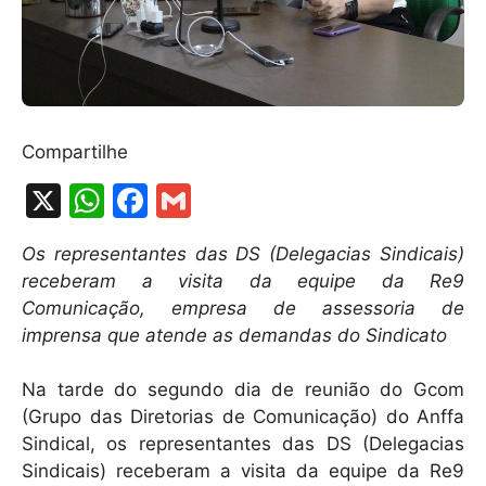
Compartilhe
X
W
F
G
h
a
m
Os representantes das DS (Delegacias Sindicais)
at
c
ai
receberam a visita da equipe da Re9
s
e
l
Comunicação, empresa de assessoria de
A
b
imprensa que atende as demandas do Sindicato
p
o
Na tarde do segundo dia de reunião do Gcom
p
o
(Grupo das Diretorias de Comunicação) do Anffa
k
Sindical, os representantes das DS (Delegacias
Sindicais) receberam a visita da equipe da Re9