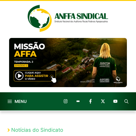
Pular
para
o
conteúdo
MENU
Notícias do Sindicato