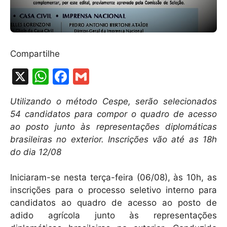
Compartilhe
X
W
F
G
h
a
m
Utilizando o método Cespe, serão selecionados
at
c
ai
54 candidatos para compor o quadro de acesso
s
e
l
ao posto junto às representações diplomáticas
A
b
brasileiras no exterior. Inscrições vão até as 18h
do dia 12/08
p
o
p
o
Iniciaram-se nesta terça-feira (06/08), às 10h, as
k
inscrições para o processo seletivo interno para
candidatos ao quadro de acesso ao posto de
adido agrícola junto às representações