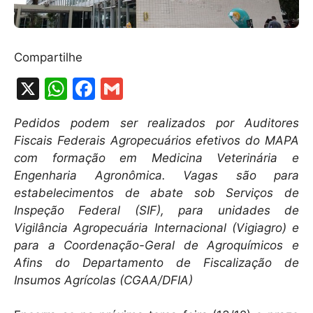
Compartilhe
X
W
F
G
h
a
m
Pedidos podem ser realizados por Auditores
at
c
ai
Fiscais Federais Agropecuários efetivos do MAPA
s
e
l
com formação em Medicina Veterinária e
A
b
Engenharia Agronômica. Vagas são para
estabelecimentos de abate sob Serviços de
p
o
Inspeção Federal (SIF), para unidades de
p
o
Vigilância Agropecuária Internacional (Vigiagro) e
k
para a Coordenação-Geral de Agroquímicos e
Afins do Departamento de Fiscalização de
Insumos Agrícolas (CGAA/DFIA)