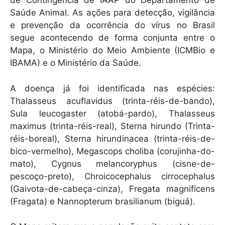
de Contingência de IAAP do Departamento de
Saúde Animal. As ações para detecção, vigilância
e prevenção da ocorrência do vírus no Brasil
segue acontecendo de forma conjunta entre o
Mapa, o Ministério do Meio Ambiente (ICMBio e
IBAMA) e o Ministério da Saúde.
A doença já foi identificada nas espécies:
Thalasseus acuflavidus (trinta-réis-de-bando),
Sula leucogaster (atobá-pardo), Thalasseus
maximus (trinta-réis-real), Sterna hirundo (Trinta-
réis-boreal), Sterna hirundinacea (trinta-réis-de-
bico-vermelho), Megascops choliba (corujinha-do-
mato), Cygnus melancoryphus (cisne-de-
pescoço-preto), Chroicocephalus cirrocephalus
(Gaivota-de-cabeça-cinza), Fregata magnificens
(Fragata) e Nannopterum brasilianum (biguá).