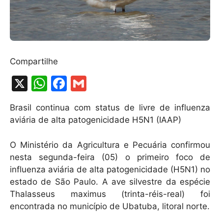
Compartilhe
X
W
F
G
h
a
m
Brasil continua com status de livre de influenza
at
c
ai
aviária de alta patogenicidade H5N1 (IAAP)
s
e
l
A
b
O Ministério da Agricultura e Pecuária confirmou
nesta segunda-feira (05) o primeiro foco de
p
o
influenza aviária de alta patogenicidade (H5N1) no
p
o
estado de São Paulo. A ave silvestre da espécie
k
Thalasseus maximus (trinta-réis-real) foi
encontrada no município de Ubatuba, litoral norte.