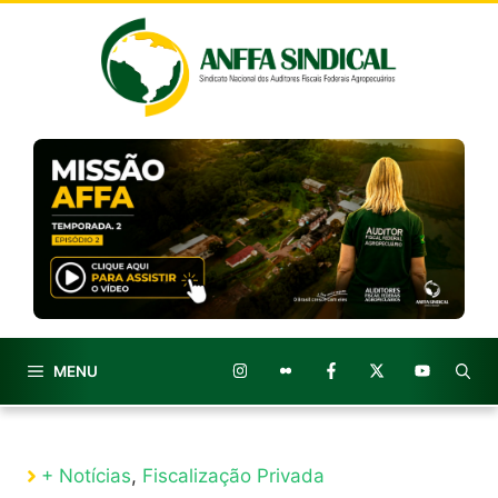
Pular
para
o
conteúdo
MENU
+ Notícias
,
Fiscalização Privada