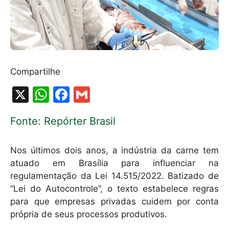
Compartilhe
X
W
F
G
h
a
m
Fonte: Repórter Brasil
at
c
ai
s
e
l
Nos últimos dois anos, a indústria da carne tem
A
b
atuado em Brasília para influenciar na
p
o
regulamentação da Lei 14.515/2022. Batizado de
p
o
“Lei do Autocontrole”, o texto estabelece regras
para que empresas privadas cuidem por conta
k
própria de seus processos produtivos.