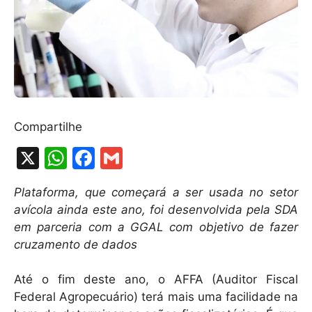
Compartilhe
X
W
F
G
h
a
m
Plataforma, que começará a ser usada no setor
at
c
ai
avícola ainda este ano, foi desenvolvida pela SDA
s
e
l
em parceria com a GGAL com objetivo de fazer
A
b
cruzamento de dados
p
o
Até o fim deste ano, o AFFA (Auditor Fiscal
p
o
Federal Agropecuário) terá mais uma facilidade na