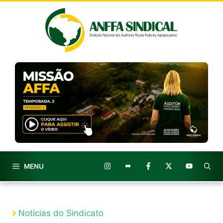
Pular
para
o
conteúdo
MENU
Notícias do Sindicato