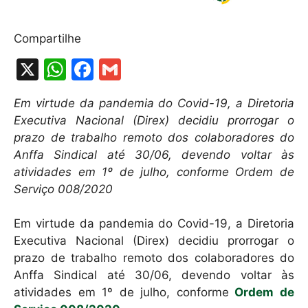
Compartilhe
X
W
F
G
h
a
m
Em virtude da pandemia do Covid-19, a Diretoria
at
c
ai
Executiva Nacional (Direx) decidiu prorrogar o
s
e
l
prazo de trabalho remoto dos colaboradores do
A
b
Anffa Sindical até 30/06, devendo voltar às
atividades em 1º de julho, conforme Ordem de
p
o
Serviço 008/2020
p
o
k
Em virtude da pandemia do Covid-19, a Diretoria
Executiva Nacional (Direx) decidiu prorrogar o
prazo de trabalho remoto dos colaboradores do
Anffa Sindical até 30/06, devendo voltar às
atividades em 1º de julho, conforme
Ordem de