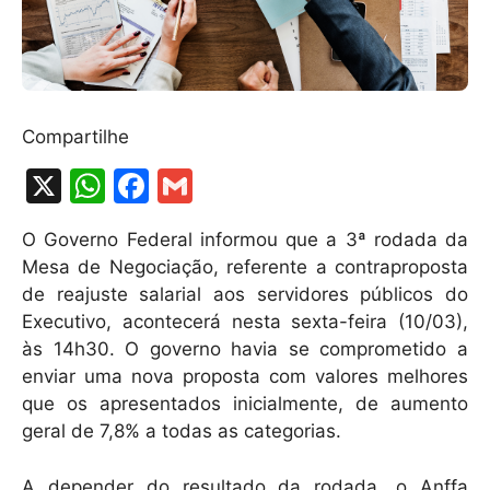
Compartilhe
X
W
F
G
h
a
m
O Governo Federal informou que a 3ª rodada da
at
c
ai
Mesa de Negociação, referente a contraproposta
s
e
l
de reajuste salarial aos servidores públicos do
A
b
Executivo, acontecerá nesta sexta-feira (10/03),
às 14h30. O governo havia se comprometido a
p
o
enviar uma nova proposta com valores melhores
p
o
que os apresentados inicialmente, de aumento
k
geral de 7,8% a todas as categorias.
A depender do resultado da rodada, o Anffa