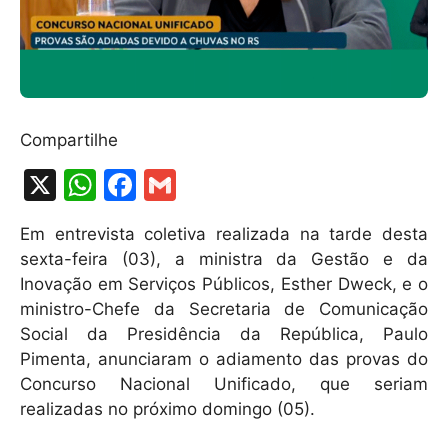
Compartilhe
X
W
F
G
h
a
m
Em entrevista coletiva realizada na tarde desta
at
c
ai
sexta-feira (03), a ministra da Gestão e da
s
e
l
Inovação em Serviços Públicos, Esther Dweck, e o
A
b
ministro-Chefe da Secretaria de Comunicação
Social da Presidência da República, Paulo
p
o
Pimenta, anunciaram o adiamento das provas do
p
o
Concurso Nacional Unificado, que seriam
k
realizadas no próximo domingo (05).