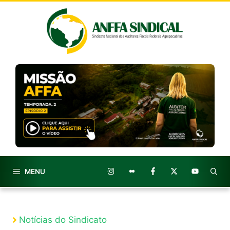
Pular
para
o
conteúdo
MENU
Notícias do Sindicato