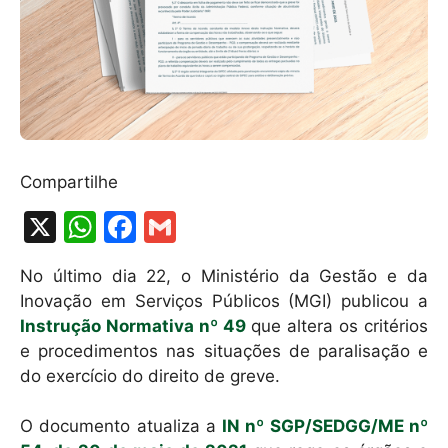
Compartilhe
X
W
F
G
h
a
m
No último dia 22, o Ministério da Gestão e da
at
c
ai
Inovação em Serviços Públicos (MGI) publicou a
s
e
l
Instrução Normativa nº 49
que altera os critérios
A
b
e procedimentos nas situações de paralisação e
do exercício do direito de greve.
p
o
p
o
O documento atualiza a
IN nº SGP/SEDGG/ME nº