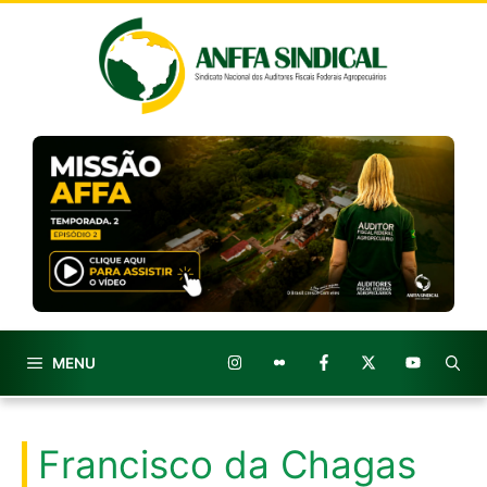
Pular
para
o
conteúdo
MENU
Francisco da Chagas