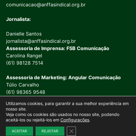
comunicacao@anffasindical.org.br
Jornalista:
Danielle Santos
jornalista@anffasindical.org.br
Assessoria de Imprensa: FSB Comunicação
Carolina Rangel
(61) 98128 7514
Assessoria de Marketing: Angular Comunicação
Túlio Carvalho
(61) 98365 9548
Utilizamos cookies, para garantir a sua melhor experiência em
nosso site.
Veja como os cookies são usados no nosso site, podendo
aceitá-los ou rejeitá-los em
Configurações
.
© 2026 Anffa Sindical
Close GDPR Cookie Banner
Site desenvolvido por
Marketing Objetivo
ACEITAR
REJEITAR