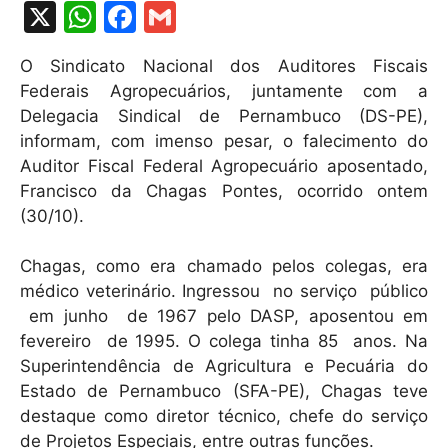
X
W
F
G
h
a
m
O Sindicato Nacional dos Auditores Fiscais
at
c
ai
Federais Agropecuários, juntamente com a
s
e
l
Delegacia Sindical de Pernambuco (DS-PE),
A
b
informam, com imenso pesar, o falecimento do
Auditor Fiscal Federal Agropecuário aposentado,
p
o
Francisco da Chagas Pontes, ocorrido ontem
p
o
(30/10).
k
Chagas, como era chamado pelos colegas, era
médico veterinário. Ingressou no serviço público
em junho de 1967 pelo DASP, aposentou em
fevereiro de 1995. O colega tinha 85 anos. Na
Superintendência de Agricultura e Pecuária do
Estado de Pernambuco (SFA-PE), Chagas teve
destaque como diretor técnico, chefe do serviço
de Projetos Especiais, entre outras funções.