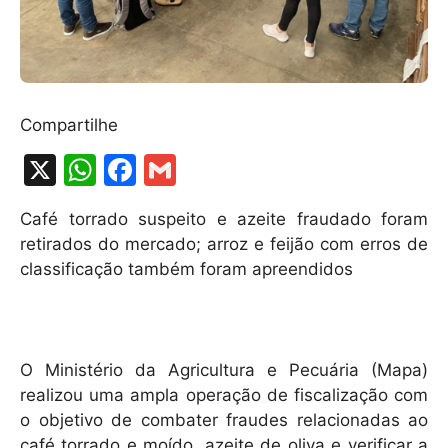
Compartilhe
X
W
F
G
h
a
m
Café torrado suspeito e azeite fraudado foram
at
c
ai
retirados do mercado; arroz e feijão com erros de
s
e
l
classificação também foram apreendidos
A
b
p
o
p
o
O Ministério da Agricultura e Pecuária (Mapa)
k
realizou uma ampla operação de fiscalização com
o objetivo de combater fraudes relacionadas ao
café torrado e moído, azeite de oliva e verificar a