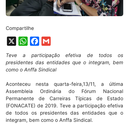
Compartilhe
X
W
F
G
h
a
m
Teve a participação efetiva de todos os
at
c
ai
presidentes das entidades que o integram, bem
s
e
l
como o Anffa Sindical
A
b
Aconteceu nesta quarta-feira,13/11, a última
p
o
Assembleia Ordinária do Fórum Nacional
p
o
Permanente de Carreiras Típicas de Estado
k
(FONACATE) de 2019. Teve a participação efetiva
de todos os presidentes das entidades que o
integram, bem como o Anffa Sindical.