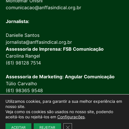
Montemar Onishi
comunicacao@anffasindical.org.br
Jornalista:
Danielle Santos
jornalista@anffasindical.org.br
Assessoria de Imprensa: FSB Comunicação
Carolina Rangel
(61) 98128 7514
Assessoria de Marketing: Angular Comunicação
Túlio Carvalho
(61) 98365 9548
Utilizamos cookies, para garantir a sua melhor experiência em
nosso site.
Veja como os cookies são usados no nosso site, podendo
aceitá-los ou rejeitá-los em
Configurações
.
© 2026 Anffa Sindical
Close GDPR Cookie Banner
Site desenvolvido por
Marketing Objetivo
ACEITAR
REJEITAR