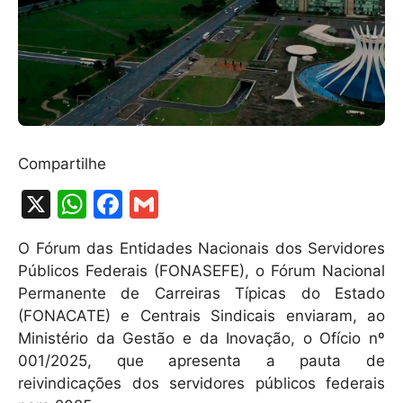
Compartilhe
X
W
F
G
h
a
m
O Fórum das Entidades Nacionais dos Servidores
at
c
ai
Públicos Federais (FONASEFE), o Fórum Nacional
s
e
l
Permanente de Carreiras Típicas do Estado
A
b
(FONACATE) e Centrais Sindicais enviaram, ao
Ministério da Gestão e da Inovação, o Ofício nº
p
o
001/2025, que apresenta a pauta de
p
o
reivindicações dos servidores públicos federais