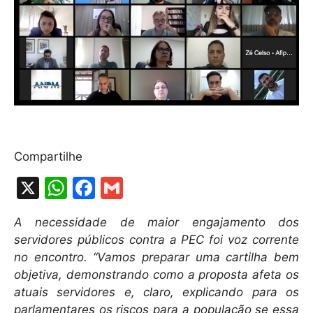
Compartilhe
X
W
F
G
h
a
m
A necessidade de maior engajamento dos
at
c
ai
servidores públicos contra a PEC foi voz corrente
s
e
l
no encontro. “Vamos preparar uma cartilha bem
A
b
objetiva, demonstrando como a proposta afeta os
atuais servidores e, claro, explicando para os
p
o
parlamentares os riscos para a população se essa