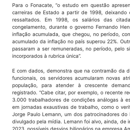
Para o Fonacate, “o estudo em questão apresent
carreiras de Estado a partir de 1998, deixando 
ressaltados. Em 1998, os salários das citad
congelamento, durante o governo Fernando Henr
inflação acumulada, que chegou, no período, c
acumulado da inflação no país superou 22%. Outr
passaram a ser remuneradas, no período, pelo si
incorporados à rubrica única”.
E com dados, demonstra que na contramão da d
funcionais, os servidores acumularam novas at
população, para atender à crescente deman
registrado. “Cabe citar, por exemplo, o recente r
3.000 trabalhadores de condições análogas à e
em jornadas exaustivas de trabalho, como o ver
Jorge Paulo Lemann, um dos patrocinadores do
divulgado pela mídia. Lemann foi alvo, ainda, de 
2023, possíveis desvios bilionários na empresa A