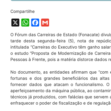
Compartilhe
X
W
F
G
h
a
m
O Fórum das Carreiras de Estado (Fonacate) divul
at
c
ai
tarde desta segunda-feira (5), nota de repúd
s
e
l
intitulada “Carreiras do Executivo têm ganho sala
A
b
o estudo “Proposta de Modernização de Carreir
Pessoas à Frente, pois a matéria distorce dados r
p
o
p
o
No documento, as entidades afirmam que “com efe
k
fortunas e dos grandes beneficiários das altas
fornecer dados que atacam o funcionalismo. O
aperfeiçoamento da máquina pública, ao contamin
técnicos já produzidos, com falácias que servem
enfraquecer o poder de fiscalização e de regulação