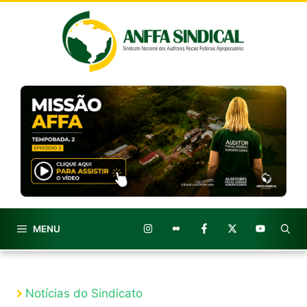
Pular
para
o
conteúdo
MENU
Notícias do Sindicato