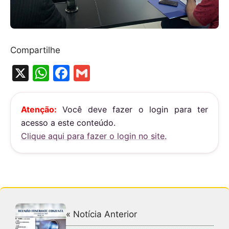
Compartilhe
X
W
F
G
h
a
m
at
c
ai
Atenção:
Você deve fazer o login para ter
s
e
l
acesso a este conteúdo.
A
b
Clique aqui para fazer o login no site.
p
o
p
o
k
« Notícia Anterior