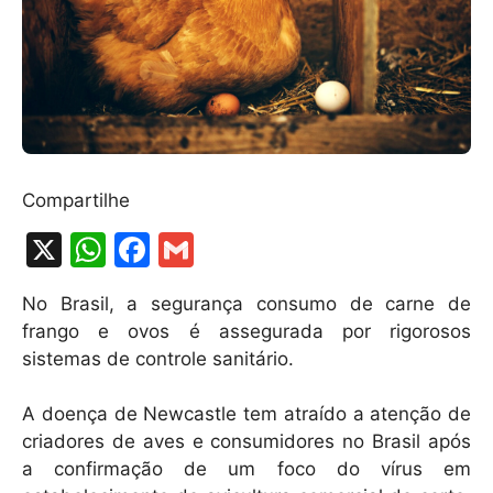
Compartilhe
X
W
F
G
h
a
m
No Brasil, a segurança consumo de carne de
at
c
ai
frango e ovos é assegurada por rigorosos
s
e
l
sistemas de controle sanitário.
A
b
A doença de Newcastle tem atraído a atenção de
p
o
criadores de aves e consumidores no Brasil após
p
o
a confirmação de um foco do vírus em