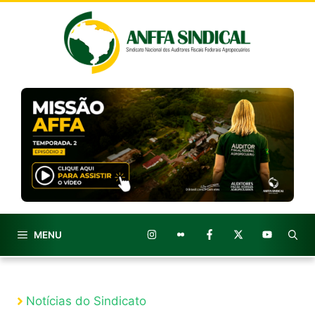
Pular
para
o
conteúdo
MENU
Notícias do Sindicato