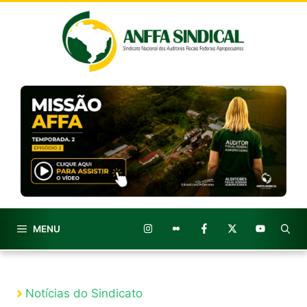
Pular
para
o
conteúdo
MENU
Notícias do Sindicato