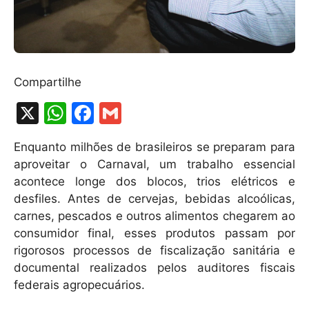
Compartilhe
X
W
F
G
h
a
m
Enquanto milhões de brasileiros se preparam para
at
c
ai
aproveitar o Carnaval, um trabalho essencial
s
e
l
acontece longe dos blocos, trios elétricos e
A
b
desfiles. Antes de cervejas, bebidas alcoólicas,
carnes, pescados e outros alimentos chegarem ao
p
o
consumidor final, esses produtos passam por
p
o
rigorosos processos de fiscalização sanitária e
k
documental realizados pelos auditores fiscais
federais agropecuários.