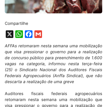
Compartilhe
X
W
F
G
h
a
m
AFFAs retomaram nesta semana uma mobilização
at
c
ai
que visa pressionar o governo para a realização
s
e
l
de concurso público para preenchimento de 1.600
A
b
vagas na categoria, informou nesta terça-feira
(25) o Sindicato Nacional dos Auditores Fiscais
p
o
Federais Agropecuários (Anffa Sindical), que não
p
o
descarta a realização de uma greve
k
Auditores fiscais federais agropecuários
retomaram nesta semana uma mobilização que
visa pressionar o governo para a realização de