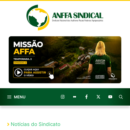
Pular
para
o
conteúdo
MENU
Notícias do Sindicato